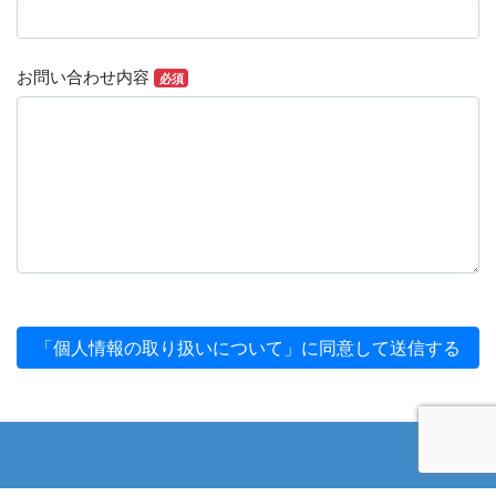
ただけない場合に生じる結果について
お問い合わせ入力画面を通じて、お客様が個人情
報を当社に提供いただくことは任意ですが、必要
お問い合わせ内容
必須
な個人情報を提供いただけない場合は、お問い合
わせいただいた内容に対するご回答・ご対応がで
きない場合があります。
4．お問合せ窓口等
個人情報の利用目的の通知、開示、内容の訂正、
追加又は削除、利用の停止、消去及び第三者への
提供の停止、並びに個人情報の取扱に関する苦情
のお問合せ窓口は以下の通りです。
【個人情報保護に関するお問合せ窓口】
「個人情報の取り扱いについて」に同意して送信する
株式会社エスエヌシー 松本
受付時間 9：00-18：00（土・日・祝休）
電話番号：06-6271-0055
〒542-0081 大阪市中央区南船場１－１８－１７ 商
工中金船場ビル
株式会社エスエヌシー