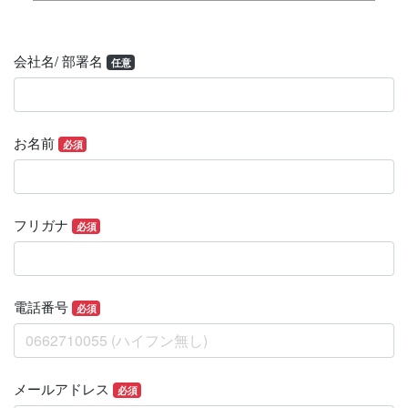
2．個人情報の第三者提供について
当社は以下の場合を除き、事前の同意を得ること
なく、お客様の個人情報を第三者に提供すること
会社名/ 部署名
任意
は致しません。
①特定した利用目的の達成のために必要な範囲内
において、個人情報の取扱いの全部または 一部を
第三者に委託する場合
お名前
必須
②法令に基づく場合
③人の生命、身体または財産の保護のために必要
がある場合であって、ご本人の同意を得ることが
困難な場合
フリガナ
必須
④公衆衛生の向上または児童の健全な育成の推進
のために特に必要がある場合であって、ご本人の
同意を得ることが困難である場合
⑤国の機関若しくは公共団体がまたはその委託を
電話番号
必須
受けた者が法令の定める事務を遂行することに対
して協力する必要がある場合であって、ご本人の
同意を得ることによって当該事務の遂行に支障を
及ぼすおそれがある場合
メールアドレス
必須
3．個人情報を提供することの任意性、及び提供い